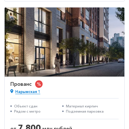
Прованс
%
Нарымская 1
Объект сдан
Материал кирпич
Рядом с метро
Подземная парковка
7,800
от
млн.рублей