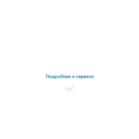
Подробнее о сервисе
В чем отличие от других
известных площадок?