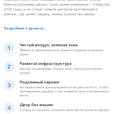
благоустроенные дворы. Срок сдачи комплекса — II квартал
2028 года, и он станет новым центром притяжения в
районе, где ценят тишину, зелень и качество жизни.
Подробнее о проекте...
Чистый воздух, зеленая зона
1
Живите в окружении леса, вдали от шумных и пыльных
дорог
Развитая инфраструктура
2
Школы, поликлиники, театры, кино, бары и рестораны -
рядом.
Подземный паркинг
3
Вы перестанете тратить время после работы на то, чтобы
припарковать машину. У вас появится свое отапливаемое
место.
Двор без машин
4
Теперь не страшно отпускать своих детей гулять во дворе