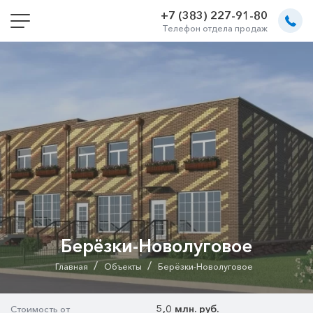
+7 (383) 227-91-80
Телефон отдела продаж
Берёзки-Новолуговое
/
/
Главная
Объекты
Берёзки-Новолуговое
5,0 млн. руб.
Стоимость от