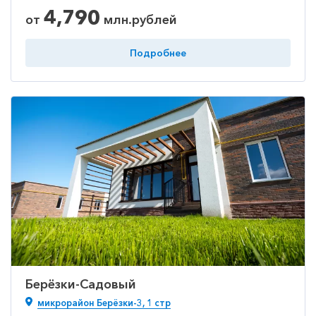
4,790
от
млн.рублей
Подробнее
Берёзки-Садовый
​микрорайон Берёзки-3, 1 стр