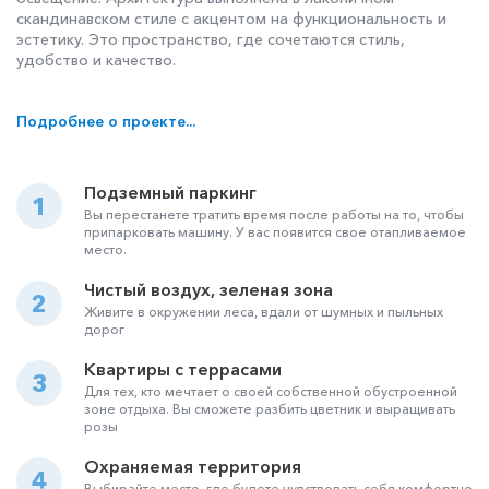
скандинавском стиле с акцентом на функциональность и
эстетику. Это пространство, где сочетаются стиль,
удобство и качество.
Подробнее о проекте...
Подземный паркинг
1
Вы перестанете тратить время после работы на то, чтобы
припарковать машину. У вас появится свое отапливаемое
место.
Чистый воздух, зеленая зона
2
Живите в окружении леса, вдали от шумных и пыльных
дорог
Квартиры с террасами
3
Для тех, кто мечтает о своей собственной обустроенной
зоне отдыха. Вы сможете разбить цветник и выращивать
розы
Охраняемая территория
4
Выбирайте место, где будете чувствовать себя комфортно