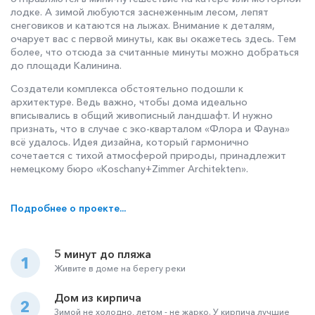
лодке. А зимой любуются заснеженным лесом, лепят
снеговиков и катаются на лыжах. Внимание к деталям,
очарует вас с первой минуты, как вы окажетесь здесь. Тем
более, что отсюда за считанные минуты можно добраться
до площади Калинина.
Создатели комплекса обстоятельно подошли к
архитектуре. Ведь важно, чтобы дома идеально
вписывались в общий живописный ландшафт. И нужно
признать, что в случае с эко-кварталом «Флора и Фауна»
всё удалось. Идея дизайна, который гармонично
сочетается с тихой атмосферой природы, принадлежит
немецкому бюро «Koschany+Zimmer Architekten».
Подробнее о проекте...
5 минут до пляжа
1
Живите в доме на берегу реки
Дом из кирпича
2
Зимой не холодно, летом - не жарко. У кирпича лучшие