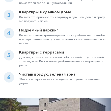
показатели тепло- и шумоизоляции
Квартиры в сданном доме
3
Вы можете приобрести квартиру в сданном доме и сразу
же получить ключи.
Подземный паркинг
4
Вы перестанете тратить время после работы на то, чтобы
припарковать машину. У вас появится свое отапливаемое
место.
Квартиры с террасами
5
Для тех, кто мечтает о своей собственной обустроенной
зоне отдыха. Вы сможете разбить цветник и выращивать
розы
Чистый воздух, зеленая зона
6
Живите в окружении леса, вдали от шумных и пыльных
дорог