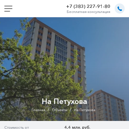
+7 (383) 227-91-80
Бесплатная консультация
На Петухова
/
/
Главная
Объекты
На Петухова
4,4 млн. руб.
Стоимость от